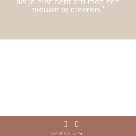
als je hier bent
om mee een
nieuwe te creëren.”
© 2026 Vrije Ziel